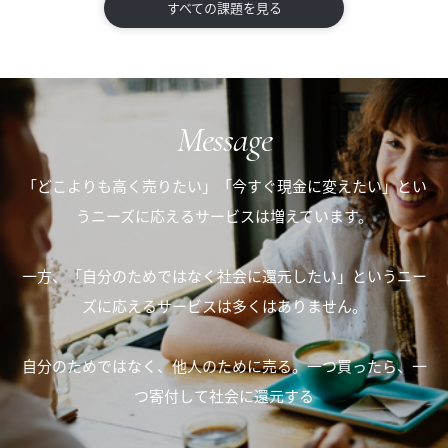
すべての課題を見る
Message
「どこよりも高く売りたい」「今すぐ現金に変えたい」
とい
うニーズに応えるサービスは増えています。
一方、「自分のためではなく社会に還元したい」
というニー
ズに応えるサービスは多くはありません。
自分のためではなく、他人のために売る。
一つ買ったら、一
つ寄付して社会に還元する