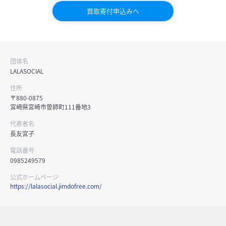
買取寄付申込みへ
団体名
LALASOCIAL
住所
〒880-0875
宮崎県宮崎市曽師町111番地3
代表者名
長友宮子
電話番号
0985249579
公式ホームページ
https://lalasocial.jimdofree.com/