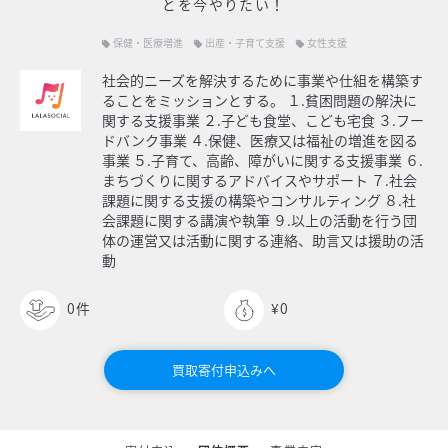
とを今やりたい！
保健・医療増進
出産・子育て支援
女性支援
local_offer
local_offer
local_offer
社会的ニーズを解決するために事業や仕組を構築す
ることをミッションとする。 １.貧困問題の解決に
関する支援事業 ２.子ども食堂、こども宅食 ３.フー
ドバンク事業 ４.保健、医療又は福祉の増進を図る
事業 ５.子育て、高齢、障がいに関する支援事業 ６.
まちづくりに関するアドバイスやサポート ７.社会
課題に関する支援の構築やコンサルティング ８.社
会課題に関する講演や執筆 ９.以上の活動を行う団
体の運営又は活動に関する連絡、助言又は援助の活
動
0
件
¥0
買取寄付申込みへ