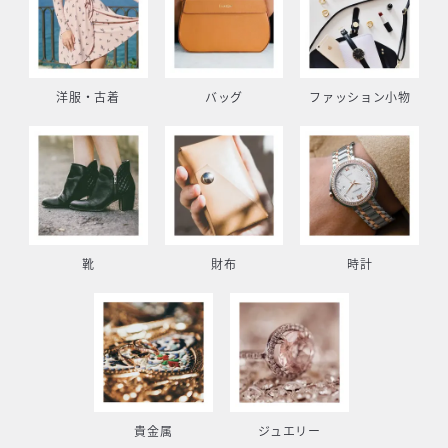
洋服・古着
バッグ
ファッション小物
靴
財布
時計
貴金属
ジュエリー