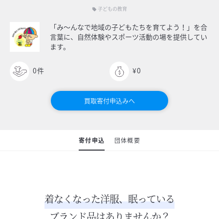
子どもの教育
local_offer
「み〜んなで地域の子どもたちを育てよう！」を合
言葉に、自然体験やスポーツ活動の場を提供してい
ます。
0
件
¥0
買取寄付申込みへ
寄付申込
団体概要
着なくなった洋服、眠っている
ブランド品はありませんか？