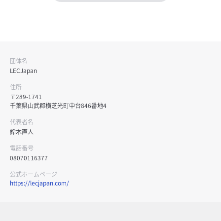
団体名
LECJapan
住所
〒289-1741
千葉県山武郡横芝光町中台846番地4
代表者名
鈴木直人
電話番号
08070116377
公式ホームページ
https://lecjapan.com/