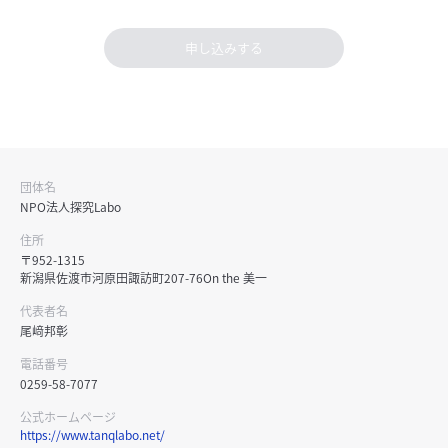
申し込みする
団体名
NPO法人探究Labo
住所
〒952-1315
新潟県佐渡市河原田諏訪町207-76On the 美一
代表者名
尾﨑邦彰
電話番号
0259-58-7077
公式ホームページ
https://www.tanqlabo.net/