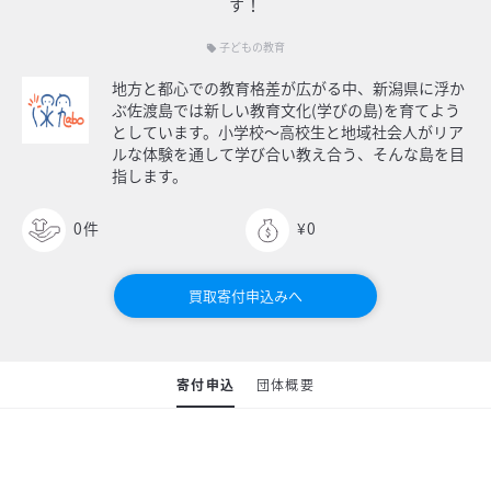
す！
子どもの教育
local_offer
地方と都心での教育格差が広がる中、新潟県に浮か
ぶ佐渡島では新しい教育文化(学びの島)を育てよう
としています。小学校〜高校生と地域社会人がリア
ルな体験を通して学び合い教え合う、そんな島を目
指します。
0
件
¥0
買取寄付申込みへ
寄付申込
団体概要